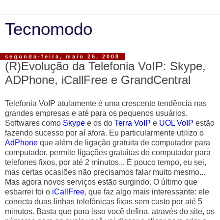
Tecnomodo
segunda-feira, maio 26, 2008
(R)Evolução da Telefonia VoIP: Skype,
ADPhone, iCallFree e GrandCentral
Telefonia VoIP atulamente é uma crescente tendência nas
grandes empresas e até para os pequenos usuários.
Softwares como
Skype
e os do
Terra VoIP
e
UOL VoIP
estão
fazendo sucesso por aí afora. Eu particularmente utilizo o
AdPhone
que além de ligação gratuita de computador para
computador, permite ligações gratuitas do computador para
telefones fixos, por até 2 minutos... É pouco tempo, eu sei,
mas certas ocasiões não precisamos falar muito mesmo...
Mas agora novos serviços estão surgindo. O último que
esbarrei foi o
iCallFree
, que faz algo mais interessante: ele
conecta duas linhas telefônicas fixas sem custo por até 5
minutos. Basta que para isso você defina, através do site, os