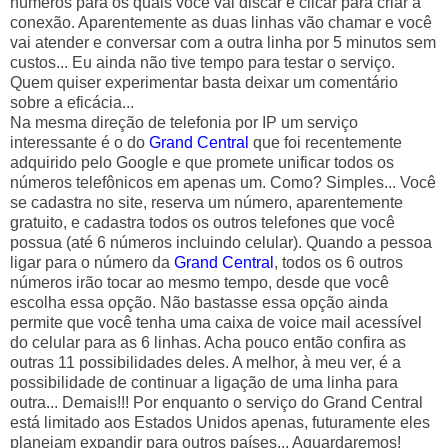
números para os quais você vai discar e clicar para criar a
conexão. Aparentemente as duas linhas vão chamar e você
vai atender e conversar com a outra linha por 5 minutos sem
custos... Eu ainda não tive tempo para testar o serviço.
Quem quiser experimentar basta deixar um comentário
sobre a eficácia...
Na mesma direção de telefonia por IP um serviço
interessante é o do
Grand Central
que foi recentemente
adquirido pelo Google e que promete unificar todos os
números telefônicos em apenas um. Como? Simples... Você
se cadastra no site, reserva um número, aparentemente
gratuito, e cadastra todos os outros telefones que você
possua (até 6 números incluindo celular). Quando a pessoa
ligar para o número da
Grand Central
, todos os 6 outros
números irão tocar ao mesmo tempo, desde que você
escolha essa opção. Não bastasse essa opção ainda
permite que você tenha uma caixa de voice mail acessível
do celular para as 6 linhas. Acha pouco então confira as
outras 11 possibilidades deles. A melhor, à meu ver, é a
possibilidade de continuar a ligação de uma linha para
outra... Demais!!! Por enquanto o serviço do Grand Central
está limitado aos Estados Unidos apenas, futuramente eles
planejam expandir para outros países... Aguardaremos!