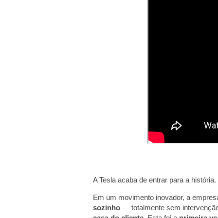
A Tesla acaba de entrar para a história.
Em um movimento inovador, a empres
sozinho
— totalmente sem intervenç
casa do cliente
. Esta foi a
primeira ve