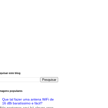
quisar este blog
tagens populares
Que tal fazer uma antena WiFi de
16 dBi baratíssimo e fácil?
Nós postamos aqui há alguns anos