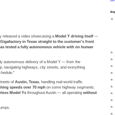
Ble
Arq
y released a video showcasing a
Model Y driving itself
—
 Gigafactory in Texas straight to the customer's front
 has tested a fully autonomous vehicle with
no human
ully autonomous delivery of a Model Y — from the
p, navigating highways, city streets, and everything
chedule.”
treets of
Austin, Texas
, handling real-world traffic
ching speeds over 70 mph
on some highway segments.
erless Model Ys
throughout Austin — all operating
without
bumps.