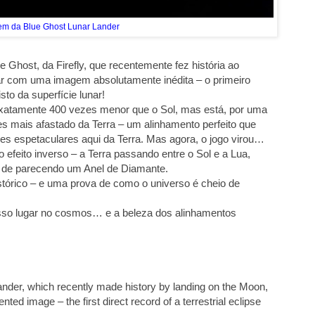
m da Blue Ghost Lunar Lander
 Ghost, da Firefly, que recentemente fez história ao
ar com uma imagem absolutamente inédita – o primeiro
isto da superfície lunar!
xatamente 400 vezes menor que o Sol, mas está, por uma
es mais afastado da Terra – um alinhamento perfeito que
es espetaculares aqui da Terra. Mas agora, o jogo virou…
feito inverso – a Terra passando entre o Sol e a Lua,
do de parecendo um Anel de Diamante.
tórico – e uma prova de como o universo é cheio de
so lugar no cosmos… e a beleza dos alinhamentos
ander, which recently made history by landing on the Moon,
ted image – the first direct record of a terrestrial eclipse