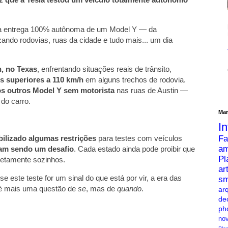
ra entrega 100% autônoma de um Model Y — da
ruzando rodovias, ruas da cidade e tudo mais... um dia
n, no Texas
, enfrentando situações reais de trânsito,
es superiores a 110 km/h
em alguns trechos de rodovia.
os outros Model Y sem motorista
nas ruas de Austin —
do carro.
Mar
I
bilizado algumas restrições
para testes com veículos
Fa
am
uam sendo um desafio
. Cada estado ainda pode proibir que
Pl
letamente sozinhos.
ar
e este teste for um sinal do que está por vir, a era das
sm
é mais uma questão de
se
, mas de
quando
.
arq
de
ph
no