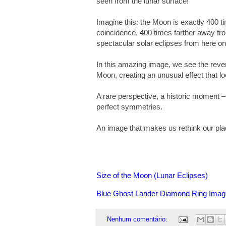
seen from the lunar surface!
Imagine this: the Moon is exactly 400 t
coincidence, 400 times farther away fro
spectacular solar eclipses from here o
In this amazing image, we see the reve
Moon, creating an unusual effect that l
A rare perspective, a historic moment – 
perfect symmetries.
An image that makes us rethink our pl
Size of the Moon (Lunar Eclipses)
Blue Ghost Lander Diamond Ring Imag
Nenhum comentário: