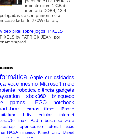
jogos da ATI a R600. O
monstro com 1 GB de
memória DDR4, 12.4
polegadas de comprimento e a
necessidade de 270W de forç...
Vídeo pixel sobre jogos. PIXELS
PIXELS by PATRICK JEAN. por
onemoreprod
cadores
nformática
Apple
curiosidades
ça você mesmo
Microsoft
meio
biente
robótica
ciência
gadgets
aystation
xbox360
brinquedo
te
games
LEGO
notebook
artphone
carros
filmes
iPhone
uitetura
hdtv
celular
internet
coração
linux
iPad
música
software
otoshop
opensource
tutorial
boas
vas
NASA
nintendo
Kinect
Unity
Unreal