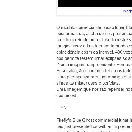
Image
O módulo comercial de pouso lunar Blue
pousar na Lua, acaba de nos presente
registro direto de um eclipse terrestre v
Imagine isso: a Lua tem um tamanho e
coincidência cósmica incrível, 400 vez
nos permite testemunhar eclipses solar
Nesta imagem surpreendente, vemos o e
Esse situação criou um efeito inusita
Uma perspectiva rara, um momento his
simetrias misteriosas e perfeitas.
Uma imagem que nos faz repensar nos
cósmicos!
-- EN -
Firefly’s Blue Ghost commercial lunar l
has just presented us with an unpreceden