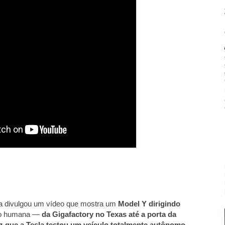
a divulgou um vídeo que mostra um
Model Y dirigindo
ão humana —
da Gigafactory no Texas até a porta da
z que a Tesla testou um veículo totalmente autônomo