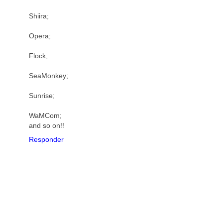
Shiira;
Opera;
Flock;
SeaMonkey;
Sunrise;
WaMCom;
and so on!!
Responder