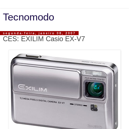
Tecnomodo
segunda-feira, janeiro 08, 2007
CES: EXILIM Casio EX-V7